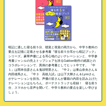
暗記に適した寝る前５分、聴覚と視覚の両方から、中学５教科の
要点を記憶に定着させる参考書『寝る前５分耳から暗記ブック』
シリーズ。豪華声優による耳心地のよいナレーションと、中学参
考書ジャンルの売上トップシェアを誇るGakken制作の紙面との
コラボレーションで、異例の参考書としてヒット中です。 『中
１』は岡本信彦さん＆鬼頭明里さん、『中２』は東山奈央さん＆
内田雄馬さん、『中３ 高校入試』は山下大輝さん＆Lynnさん
がナレーションを担当。声優の皆さんが書籍の内容を読み上げた
ナレーションはもちろん、ボーナストラックも収録！ 寝る前５
分、スマホから音声を聞いて、中学５教科の要点を楽しい学びま
しょう。