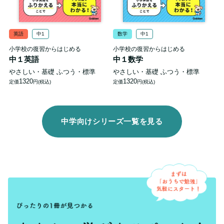
英語
中1
数学
中1
小学校の復習からはじめる
小学校の復習からはじめる
中１英語
中１数学
やさしい・基礎
ふつう・標準
やさしい・基礎
ふつう・標準
1320
1320
定価
円(税込)
定価
円(税込)
中学向けシリーズ一覧を見る