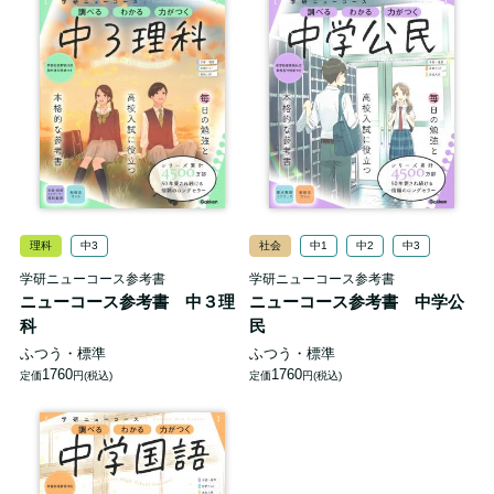
理科
中3
社会
中1
中2
中3
学研ニューコース参考書
学研ニューコース参考書
ニューコース参考書 中３理
ニューコース参考書 中学公
科
民
ふつう・標準
ふつう・標準
1760
1760
定価
円(税込)
定価
円(税込)