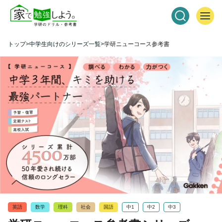
トップ
中学生向けのシリーズ一覧
学研ニューコース参考書
英語
数学
理科
社会
国語
中1
中2
中3