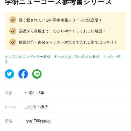
学研ニューコース参考書シリーズ
長く愛されている中学参考書シリーズの決定版！
基礎から発展まで，わかりやすく，くわしい解説！
授業の予・復習からテスト対策までこれ１冊でばっちり！
シンプル＆ロングセラー教材
困ったときに調べやすい教材
ふつう・標
準
対象
中学1～3年
レベル
ふつう・標準
価格
1760
定価
円(税込)