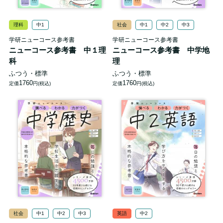
理科
中1
社会
中1
中2
中3
学研ニューコース参考書
学研ニューコース参考書
ニューコース参考書 中１理
ニューコース参考書 中学地
科
理
ふつう・標準
ふつう・標準
1760
1760
定価
円(税込)
定価
円(税込)
社会
中1
中2
中3
英語
中2