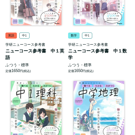
英語
中1
数学
中1
学研ニューコース参考書
学研ニューコース参考書
ニューコース参考書 中１英
ニューコース参考書 中１数
語
学
ふつう・標準
ふつう・標準
1650
1650
定価
円(税込)
定価
円(税込)