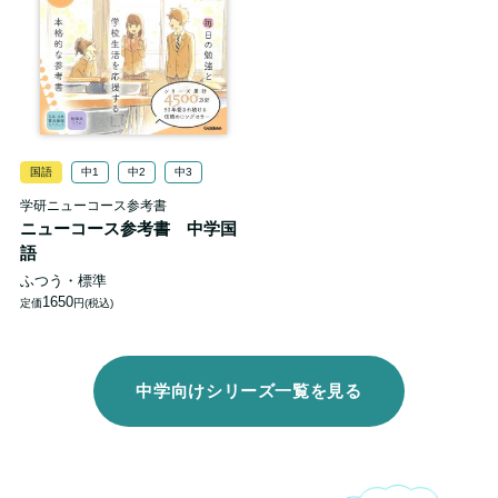
国語
中1
中2
中3
学研ニューコース参考書
ニューコース参考書 中学国
語
ふつう・標準
1650
定価
円(税込)
中学向けシリーズ一覧を見る