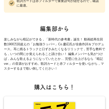
歌詞カードは赤フィルターで重要語句が隠せるので，確認
に最適。
編集部から
楽しみながら暗記ができる，「新時代の参考書」誕生！ 動画総再生回
数1900万回超えの「お勉強ラッパー」Co.慶応氏が全曲作詞＆プロデュ
ース。耳に残るトラックと口ずさみたくなるリリックで，苦手な教科で
も，いつの間にか覚えられること請け合い！ 編集メンバーも気がつけ
ば，みんな歌えるようになっていたとか… 完璧に仕上げるなら「暗記
ver.」の音源がおすすめ。歌詞カードと赤フィルターを使いながら，マ
スターするまで歌い倒してください！
購入はこちら！