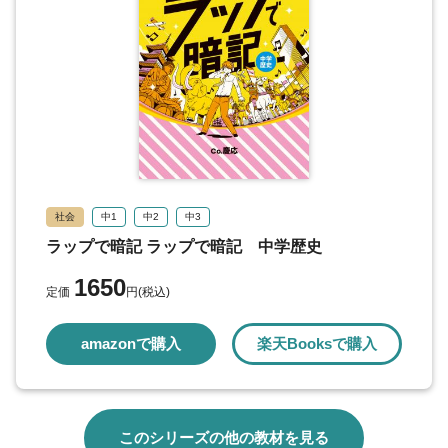
社会
中1
中2
中3
ラップで暗記 ラップで暗記 中学歴史
1650
定価
円(税込)
amazonで購入
楽天Booksで購入
このシリーズの他の教材を見る