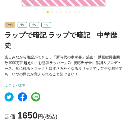
社会
中1
中2
中3
ラップで暗記 ラップで暗記 中学歴
史
楽しみながら暗記ができる，「新時代の参考書」誕生！ 動画総再生回
数1900万回超えの「お勉強ラッパー」Co.慶応氏が全曲作詞＆プロデュ
ース。耳に残るトラックと口ずさみたくなるリリックで，苦手な教科で
も，いつの間にか覚えられること請け合い！
ふつう・標準
1650
定価
円(税込)