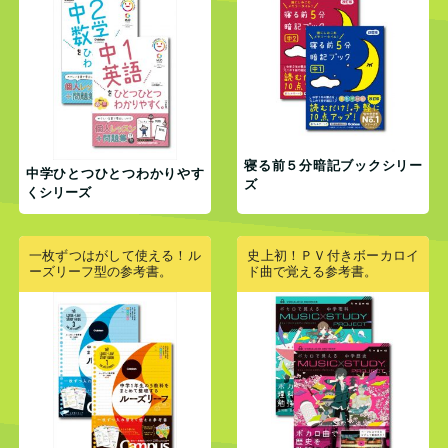
寝る前５分暗記ブックシリー
中学ひとつひとつわかりやす
ズ
くシリーズ
一枚ずつはがして使える！ル
史上初！ＰＶ付きボーカロイ
ーズリーフ型の参考書。
ド曲で覚える参考書。