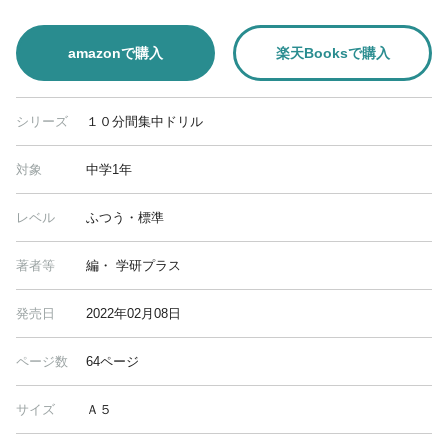
amazonで購入
楽天Booksで購入
シリーズ
１０分間集中ドリル
対象
中学1年
レベル
ふつう・標準
著者等
編・ 学研プラス
発売日
2022年02月08日
ページ数
64ページ
サイズ
Ａ５