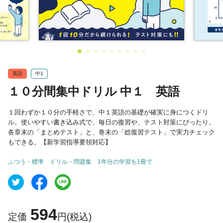
英語
中1
１０分間集中ドリル 中１ 英語
１回わずか１０分の手軽さで、中１英語の基礎が確実に身につくドリ
ル。使いやすい書き込み式で、毎日の復習や、テスト対策にぴったり。
各章末の「まとめテスト」と、巻末の「総復習テスト」で実力チェック
もできる。【新学習指導要領対応】
ふつう・標準
ドリル・問題集
1年分の学習を1冊で
594
定価
円(税込)