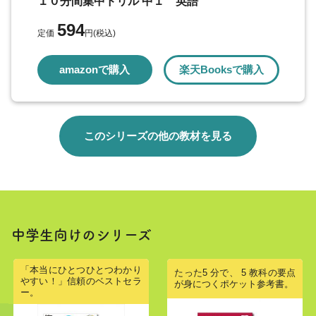
１０分間集中ドリル 中１ 英語
594
定価
円(税込)
amazonで購入
楽天Booksで購入
このシリーズの他の教材を見る
中学生向けのシリーズ
「本当にひとつひとつわかり
たった5 分で、 5 教科の要点
やすい！」信頼のベストセラ
が身につくポケット参考書。
ー。