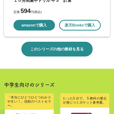
１０分間集中ドリル 中３ 計算
594
定価
円(税込)
amazonで購入
楽天Booksで購入
このシリーズの他の教材を見る
中学生向けのシリーズ
「本当にひとつひとつわかり
たった5 分で、 5 教科の要点
やすい！」信頼のベストセラ
が身につくポケット参考書。
ー。