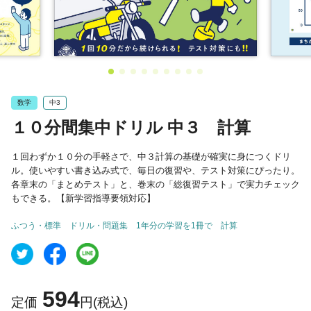
数学
中3
１０分間集中ドリル 中３ 計算
１回わずか１０分の手軽さで、中３計算の基礎が確実に身につくドリ
ル。使いやすい書き込み式で、毎日の復習や、テスト対策にぴったり。
各章末の「まとめテスト」と、巻末の「総復習テスト」で実力チェック
もできる。【新学習指導要領対応】
ふつう・標準
ドリル・問題集
1年分の学習を1冊で
計算
594
定価
円(税込)