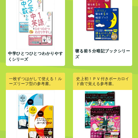
寝る前５分暗記ブックシリー
中学ひとつひとつわかりやす
ズ
くシリーズ
一枚ずつはがして使える！ル
史上初！ＰＶ付きボーカロイ
ーズリーフ型の参考書。
ド曲で覚える参考書。