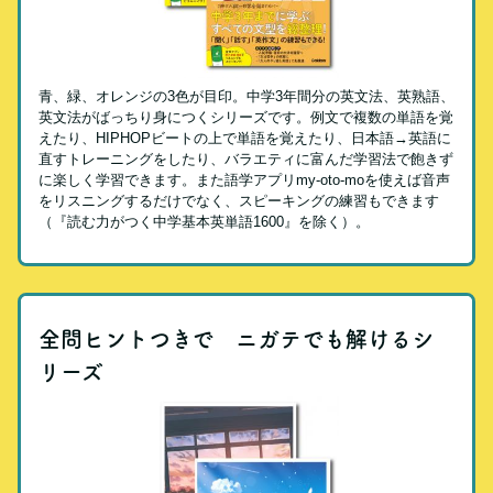
青、緑、オレンジの3色が目印。中学3年間分の英文法、英熟語、
英文法がばっちり身につくシリーズです。例文で複数の単語を覚
えたり、HIPHOPビートの上で単語を覚えたり、日本語→英語に
直すトレーニングをしたり、バラエティに富んだ学習法で飽きず
に楽しく学習できます。また語学アプリmy-oto-moを使えば音声
をリスニングするだけでなく、スピーキングの練習もできます
（『読む力がつく中学基本英単語1600』を除く）。
全問ヒントつきで ニガテでも解けるシ
リーズ