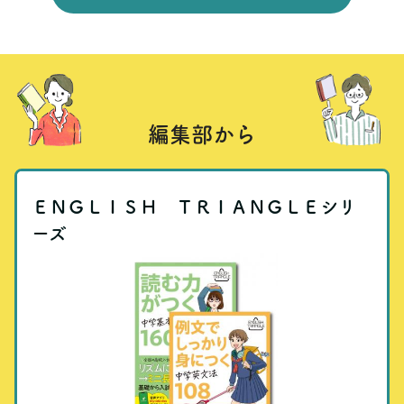
編集部から
ＥＮＧＬＩＳＨ ＴＲＩＡＮＧＬＥシリ
ーズ