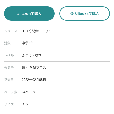
amazonで購入
楽天Booksで購入
シリーズ
１０分間集中ドリル
対象
中学3年
レベル
ふつう・標準
著者等
編・ 学研プラス
発売日
2022年02月08日
ページ数
64ページ
サイズ
Ａ５