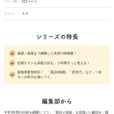
ページ数
512ページ
サイズ
Ａ５
シリーズの特長
基礎～発展まで網羅した充実の情報量！
定期テストも高校入試も，３年間ずっと使える！
新指導要領対応！ 「英語4技能」「思考力」など，一生
モノの学力が身につく。
編集部から
中学3年間の内容を網羅しつつ，「英語４技能」を意識した解説や，難