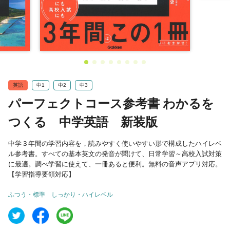
英語
中1
中2
中3
パーフェクトコース参考書 わかるを
つくる 中学英語 新装版
中学３年間の学習内容を，読みやすく使いやすい形で構成したハイレベ
ル参考書。すべての基本英文の発音が聞けて、日常学習～高校入試対策
に最適。調べ学習に使えて、一冊あると便利。無料の音声アプリ対応。
【学習指導要領対応】
ふつう・標準
しっかり・ハイレベル