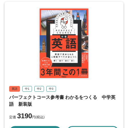
英語
中1
中2
中3
パーフェクトコース参考書 わかるをつくる 中学英
語 新装版
3190
定価
円(税込)