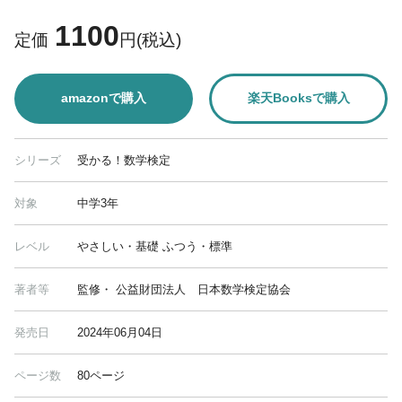
1100
定価
円(税込)
amazonで購入
楽天Booksで購入
シリーズ
受かる！数学検定
対象
中学3年
レベル
やさしい・基礎 ふつう・標準
著者等
監修・ 公益財団法人 日本数学検定協会
発売日
2024年06月04日
ページ数
80ページ