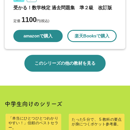
受かる！数学検定 過去問題集 準２級 改訂版
1100
定価
円(税込)
amazonで購入
楽天Booksで購入
このシリーズの他の教材を見る
中学生向けのシリーズ
「本当にひとつひとつわかり
たった5 分で、 5 教科の要点
やすい！」信頼のベストセラ
が身につくポケット参考書。
ー。