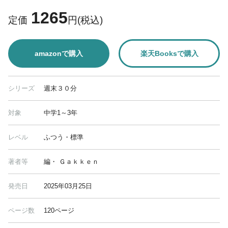
1265
定価
円(税込)
amazonで購入
楽天Booksで購入
シリーズ
週末３０分
対象
中学1～3年
レベル
ふつう・標準
著者等
編・ Ｇａｋｋｅｎ
発売日
2025年03月25日
ページ数
120ページ