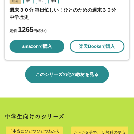
社会
中1
中2
中3
週末３０分 毎日忙しい！ひとのための週末３０分
中学歴史
1265
定価
円(税込)
amazonで購入
楽天Booksで購入
このシリーズの他の教材を見る
中学生向けのシリーズ
「本当にひとつひとつわかり
たった5 分で、 5 教科の要点