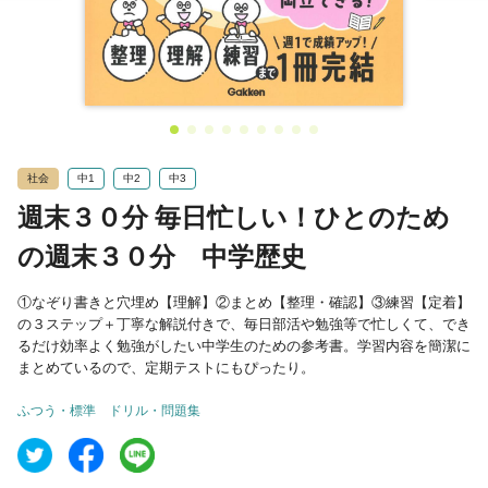
社会
中1
中2
中3
週末３０分 毎日忙しい！ひとのため
の週末３０分 中学歴史
①なぞり書きと穴埋め【理解】②まとめ【整理・確認】③練習【定着】
の３ステップ＋丁寧な解説付きで、毎日部活や勉強等で忙しくて、でき
るだけ効率よく勉強がしたい中学生のための参考書。学習内容を簡潔に
まとめているので、定期テストにもぴったり。
ふつう・標準
ドリル・問題集