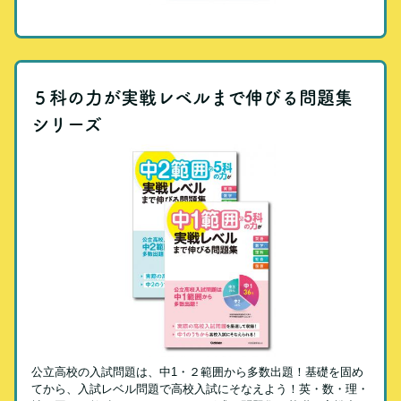
５科の力が実戦レベルまで伸びる問題集
シリーズ
公立高校の入試問題は、中1・２範囲から多数出題！基礎を固め
てから、入試レベル問題で高校入試にそなえよう！英・数・理・