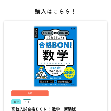
購入はこちら！
新着
数学
中3
高校入試合格ＢＯＮ！ 数学 新装版