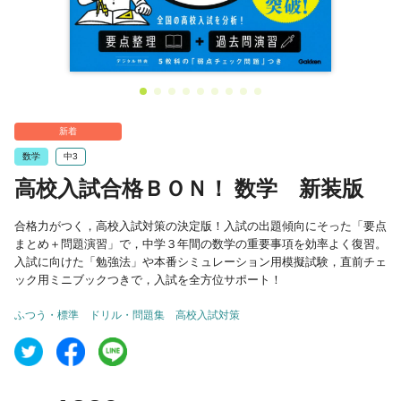
新着
数学
中3
高校入試合格ＢＯＮ！ 数学 新装版
合格力がつく，高校入試対策の決定版！入試の出題傾向にそった「要点
まとめ＋問題演習」で，中学３年間の数学の重要事項を効率よく復習。
入試に向けた「勉強法」や本番シミュレーション用模擬試験，直前チェ
ック用ミニブックつきで，入試を全方位サポート！
ふつう・標準
ドリル・問題集
高校入試対策