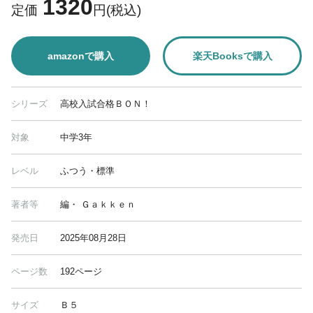
1320
定価
円(税込)
amazonで購入
楽天Booksで購入
シリーズ
高校入試合格ＢＯＮ！
対象
中学3年
レベル
ふつう・標準
著者等
編・ Ｇａｋｋｅｎ
発売日
2025年08月28日
ページ数
192ページ
サイズ
Ｂ５