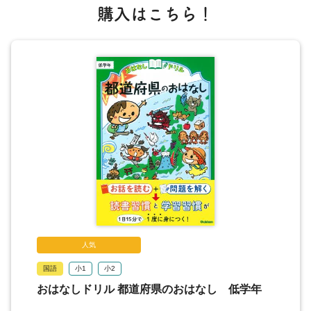
26 滋賀県 信楽のたぬき
購入はこちら！
27 京都府 千年のみやこ
28 大阪府 おわらいと，たこやき
29 兵庫県 サイダーのたん生
30 奈良県 大仏さまと，しか
31 和歌山県 うめ～，うめ
32 鳥取県 さきゅうって，なに？
33 島根県 宍道湖のしじみ
34 岡山県 ももたろうと，きびだんご
35 広島県 安芸の宮島
36 山口県 秋吉台と，秋芳洞
37 徳島県 あわおどりって，なに？
38 香川県 おいしい，さぬきうどん
39 愛媛県 みかん王国
人気
40 高知県 かつおの一本づり
国語
小1
小2
41 福岡県 学問のかみさま
おはなしドリル 都道府県のおはなし 低学年
42 佐賀県 有明海ののりと，むつごろう