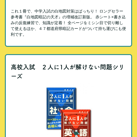
これ１冊で、中学入試の白地図対策はばっちり！ ロングセラー
参考書『白地図暗記の天才』の増補改訂新版。 赤シート×書き込
みの反復練習で、知識が定着！ 全ページをミシン目で切り離し
て使えるほか、４７都道府県暗記カードがついて持ち運びにも便
利です。
高校入試 ２人に1人が解けない問題シリ
ーズ