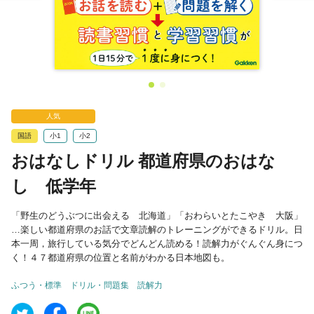
人気
国語
小1
小2
おはなしドリル 都道府県のおはな
し 低学年
「野生のどうぶつに出会える 北海道」「おわらいとたこやき 大阪」
…楽しい都道府県のお話で文章読解のトレーニングができるドリル。日
本一周，旅行している気分でどんどん読める！読解力がぐんぐん身につ
く！４７都道府県の位置と名前がわかる日本地図も。
ふつう・標準
ドリル・問題集
読解力