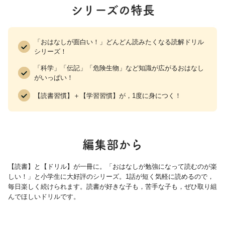
シリーズの特長
10 栃木県 日光のおさるさん
11 群馬県 こんにゃくで，おなかすっきり
12 埼玉県 人気のおやつ，草加せんべい
「おはなしが面白い！」どんどん読みたくなる読解ドリル
13 千葉県 日本の空のげんかん
シリーズ！
14 東京都 東京タワーと，東京スカイツリー
「科学」「伝記」「危険生物」など知識が広がるおはなし
15 神奈川県 みなと町，横浜
がいっぱい！
16 新潟県 てんねんきねんぶつの，とき
【読書習慣】＋【学習習慣】が，1度に身につく！
17 富山県 「しんきろう」って，なに？
18 石川県 にぎやかな，朝市
19 福井県 冬のごちそう，えちぜんがに
編集部から
20 山梨県 なしではなく，ぶどう
21 長野県 夏でもすずしい気こう
【読書】と【ドリル】が一冊に。「おはなしが勉強になって読むのが楽
22 岐阜県 がっしょうづくりの家
しい！」と小学生に大好評のシリーズ。1話が短く気軽に読めるので，
23 静岡県 八十八夜の茶つみ
毎日楽しく続けられます。読書が好きな子も，苦手な子も，ぜひ取り組
んでほしいドリルです。
24 愛知県 金のしゃちほこと，三えいけつ
25 三重県 しんじゅのひみつ