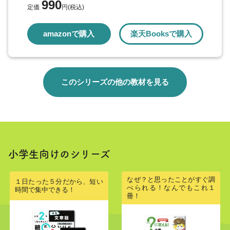
990
43 長崎県 カステラのひみつ
定価
円(税込)
44 熊本県 「い草」って，なに？
amazonで購入
楽天Booksで購入
45 大分県 おんせんが，いっぱい！
46 宮崎県 南国のマンゴー
47 鹿児島県 おやつにも，さつまいも
48 沖縄県 うつくしい海と，シーサー
このシリーズの他の教材を見る
答えとアドバイス
小学生向けのシリーズ
なぜ？と思ったことがすぐ調
１日たった５分だから、短い
べられる！なんでもこれ１
時間で集中できる！
冊！