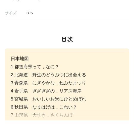
サイズ
Ｂ５
目次
日本地図
1 都道府県って，なに？
2 北海道 野生のどうぶつに出会える
3 青森県 にぎやかな，ねぶたまつり
4 岩手県 ぎざぎざの，リアス海岸
5 宮城県 おいしいお米にひとめぼれ
6 秋田県 なまはげは，こわい？
7 山形県 大すき，さくらんぼ
8 福島県 五色ぬまのひみつ
9 茨城県 なっとうで，元気