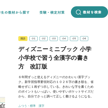
国語
小1
小2
小3
小4
小5
小6
ディズニーミニブック 小学
小学校で習う全漢字の書き
方 改訂版
６年間ずっと使えるディズニーのかわいい漢字ブッ
ク。新学習指導要領対応の１０２６字の書き順を、省
略せずに１画ずつ示している。きれいな字を書くため
のポイントもいっぱい。使いやすいポケットサイズだ
から、自分でさっと調べて正しく書けるようになる。
ふつう・標準
漢字