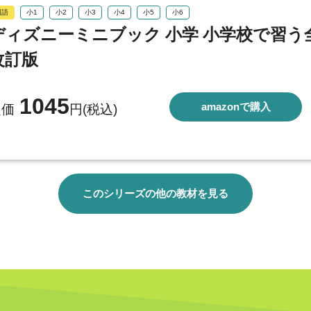
国語
小1
小2
小3
小4
小5
小6
ディズニーミニブック 小学 小学校で習
改訂版
1045
amazonで購入
定価
円(税込)
このシリーズの他の教材を見る