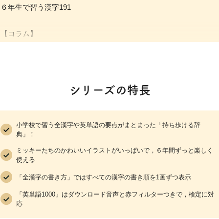
６年生で習う漢字191
【コラム】
特別な読み方
おもな同訓異義語
おもな同訓異字
シリーズの特長
小学校で習う全漢字や英単語の要点がまとまった「持ち歩ける辞
典」！
ミッキーたちのかわいいイラストがいっぱいで，６年間ずっと楽しく
使える
「全漢字の書き方」ではすべての漢字の書き順を1画ずつ表示
「英単語1000」はダウンロード音声と赤フィルターつきで，検定に対
応