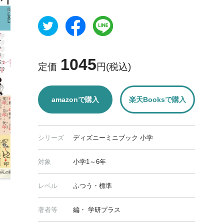
1045
定価
円(税込)
amazonで購入
楽天Booksで購入
シリーズ
ディズニーミニブック 小学
対象
小学1～6年
レベル
ふつう・標準
著者等
編・ 学研プラス