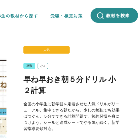
人気
算数
小2
早ね早おき朝５分ドリル 小
２計算
全国の小学生に朝学習を定着させた人気ドリルがリニ
ューアル。集中できる朝だから、少しの勉強でも効果
ばつぐん。５分でできる計算問題で、勉強習慣を身に
つけよう。シールと達成シートでやる気が続く。新学
習指導要領対応。