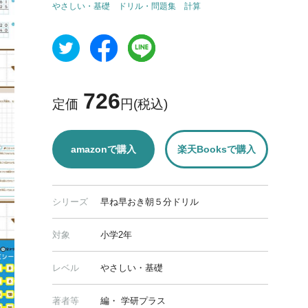
やさしい・基礎
ドリル・問題集
計算
726
定価
円(税込)
amazonで購入
楽天Booksで購入
シリーズ
早ね早おき朝５分ドリル
対象
小学2年
レベル
やさしい・基礎
著者等
編・ 学研プラス