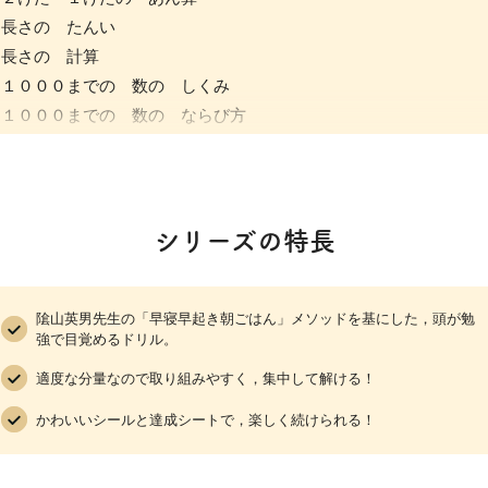
長さの たんい
長さの 計算
１０００までの 数の しくみ
１０００までの 数の ならび方
１０００までの 数の 大小
何十，何百の 計算
かさの たんい
かさの 計算
シリーズの特長
時こくと 時間
時間の たんい
隂山英男先生の「早寝早起き朝ごはん」メソッドを基にした，頭が勉
１日の 時間
強で目覚めるドリル。
３つの 数の たし算
適度な分量なので取り組みやすく，集中して解ける！
百のくらいに くり上がる たし算の ひっ算
大きい 数の たし算の ひっ算
かわいいシールと達成シートで，楽しく続けられる！
百のくらいから くり下がる ひき算の ひっ算
大きい 数の ひき算の ひっ算