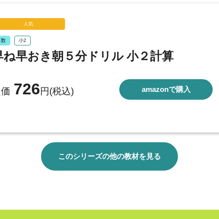
人気
算数
小2
早ね早おき朝５分ドリル 小２計算
726
amazonで購入
定価
円(税込)
このシリーズの他の教材を見る