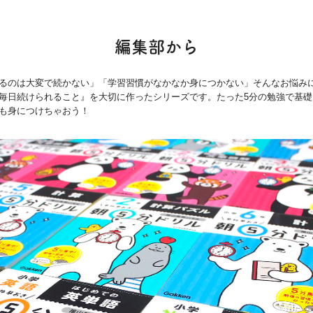
５のだんの 九九
２のだんの 九九
３のだんの 九九
編集部から
４のだんの 九九
６のだんの 九九
るのは大変で続かない」「学習習慣がなかなか身につかない」そんなお悩み
毎日続けられること』を大切に作ったシリーズです。たった5分の勉強で基礎
７のだんの 九九
も身につけちゃおう！
８のだんの 九九
９のだんの 九九
１のだんの 九九
九九の ひょう
九九を 広げて
１００００までの 数の しくみ
１００００までの 数の ならび方
１００００までの 数の 大小
１００００までの 数の 計算
長い 長さの たんい
長い 長さの 計算