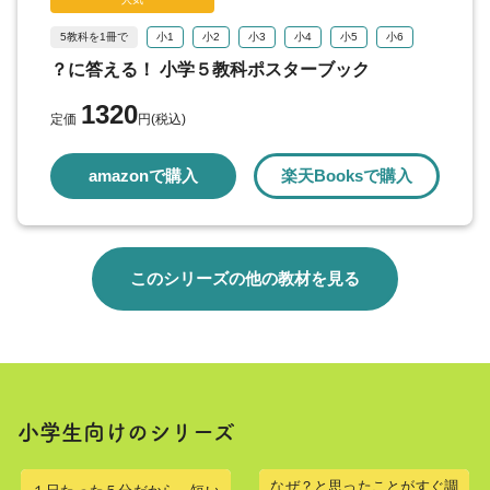
5教科を1冊で
小1
小2
小3
小4
小5
小6
？に答える！ 小学５教科ポスターブック
1320
定価
円(税込)
amazonで購入
楽天Booksで購入
このシリーズの他の教材を見る
小学生向けのシリーズ
なぜ？と思ったことがすぐ調