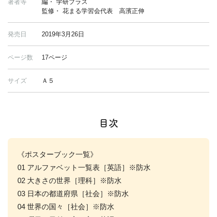
著者等
編・ 学研プラス
監修・ 花まる学習会代表 高濱正伸
発売日
2019年3月26日
ページ数
17ページ
サイズ
Ａ５
目次
《ポスターブック一覧》
01 アルファベット一覧表［英語］※防水
02 大きさの世界［理科］※防水
03 日本の都道府県［社会］※防水
04 世界の国々［社会］※防水