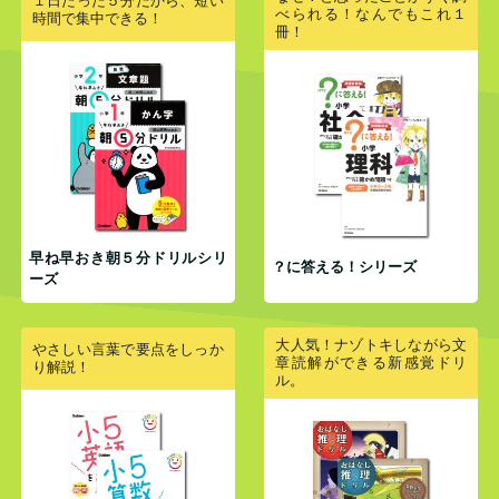
１日たった５分だから、短い
べられる！なんでもこれ１
時間で集中できる！
冊！
早ね早おき朝５分ドリルシリ
？に答える！シリーズ
ーズ
大人気！ナゾトキしながら文
やさしい言葉で要点をしっか
章読解ができる新感覚ドリ
り解説！
ル。