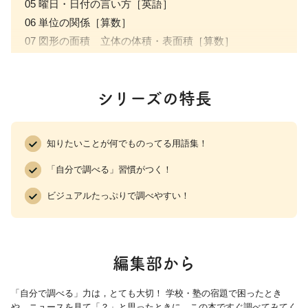
05 曜日・日付の言い方［英語］
06 単位の関係［算数］
07 図形の面積 立体の体積・表面積［算数］
08 慣用句・ことわざ 重要50［国語］
09 四字熟語 重要50［国語］
シリーズの特長
10 生き物と季節［理科］
11 月のふしぎ［理科］
12 雲のなかま［理科］
知りたいことが何でものってる用語集！
13 体のはたらき［理科］
「自分で調べる」習慣がつく！
14 日本の地形と気候［社会］
15 世界の国旗［社会］
ビジュアルたっぷりで調べやすい！
16 日本の歴史［社会］
17 日本の歴史人物［社会］
編集部から
01~04はB3判防水ポスター（515×364㎜）、05～17はA3
判ポスター（410×287㎜）です。
「自分で調べる」力は，とても大切！ 学校・塾の宿題で困ったとき
や，ニュースを見て「？」と思ったときに，この本ですぐ調べてみてく