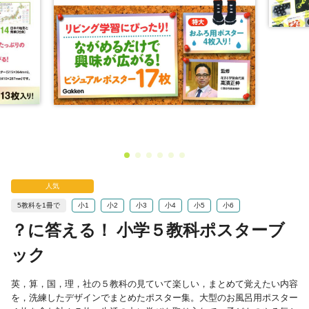
人気
5教科を1冊で
小1
小2
小3
小4
小5
小6
？に答える！ 小学５教科ポスターブ
ック
英，算，国，理，社の５教科の見ていて楽しい，まとめて覚えたい内容
を，洗練したデザインでまとめたポスター集。大型のお風呂用ポスター