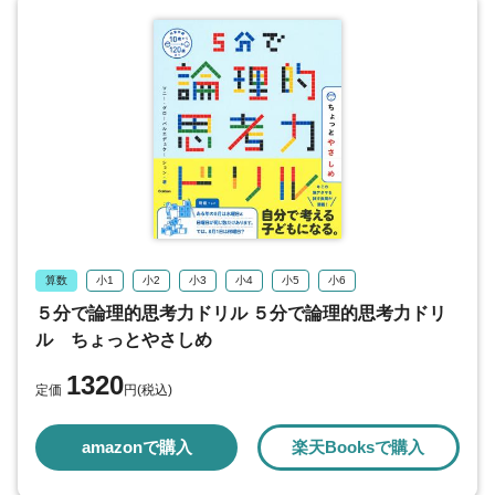
算数
小1
小2
小3
小4
小5
小6
５分で論理的思考力ドリル ５分で論理的思考力ドリ
ル ちょっとやさしめ
1320
定価
円(税込)
amazonで購入
楽天Booksで購入