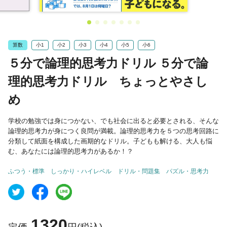
算数
小1
小2
小3
小4
小5
小6
５分で論理的思考力ドリル ５分で論
理的思考力ドリル ちょっとやさし
め
学校の勉強では身につかない、でも社会に出ると必要とされる、そんな
論理的思考力が身につく良問が満載。論理的思考力を５つの思考回路に
分類して紙面を構成した画期的なドリル。子どもも解ける、大人も悩
む、あなたには論理的思考力があるか！？
ふつう・標準
しっかり・ハイレベル
ドリル・問題集
パズル・思考力
1320