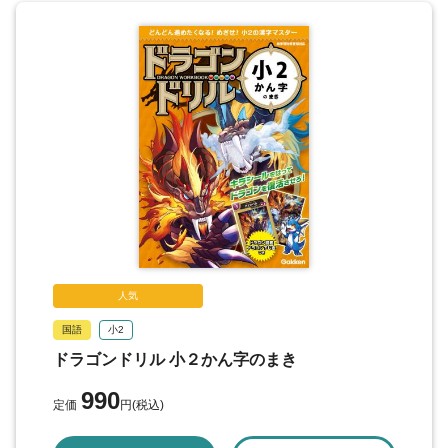
人気
国語
小2
ドラゴンドリル 小２かん字のまき
990
定価
円(税込)