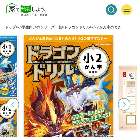
トップ
小学生向けのシリーズ一覧
ドラゴンドリル
小２かん字のまき