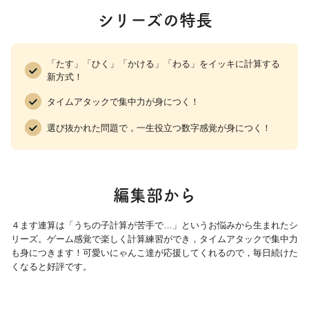
シリーズの特長
×8と÷8の練習 p.18
×9と÷9、×10と÷10の練習 p.20
同じ数どうしの計算 p.22
「たす」「ひく」「かける」「わる」をイッキに計算する
新方式！
分母が同じ分数のたし算・ひき算 p.24
タイムアタックで集中力が身につく！
分母がちがう分数のたし算・ひき算 p.25
選び抜かれた問題で，一生役立つ数字感覚が身につく！
整数×分数／分数×分数 p.26
逆数／整数÷分数、分数÷分数 p.27
●レベル2 ｜ 分数の復習
編集部から
整数と分数の計算 p.28
分母が同じ分数の計算 p.30
４ます連算は「うちの子計算が苦手で…」というお悩みから生まれたシ
リーズ。ゲーム感覚で楽しく計算練習ができ，タイムアタックで集中力
分母がちがう分数の計算 p.32
も身につきます！可愛いにゃんこ達が応援してくれるので，毎日続けた
分数と小数の関係 p.34
くなると好評です。
符号のついた数 p.36