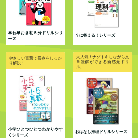
解答 p.80
早ね早おき朝５分ドリルシリ
？に答える！シリーズ
ーズ
大人気！ナゾトキしながら文
やさしい言葉で要点をしっか
章読解ができる新感覚ドリ
り解説！
ル。
小学ひとつひとつわかりやす
おはなし推理ドリルシリーズ
くシリーズ