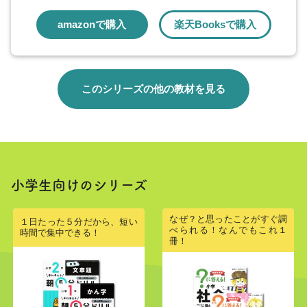
負の数を使った計算② p.56
amazonで購入
楽天Booksで購入
負の数を使った計算③ p.58
負の数を使った計算④ p.60
負の数を使った計算⑤ p.62
このシリーズの他の教材を見る
文字式 p.64
文字式のたし算・ひき算 p.65
●レベル5 ｜ 文字を使った計算をさきどり！
文字を使った計算① p.66
小学生向けのシリーズ
文字を使った計算② p.68
文字を使った計算③ p.70
なぜ？と思ったことがすぐ調
１日たった５分だから、短い
べられる！なんでもこれ１
時間で集中できる！
同じ文字どうしの計算 p.72
冊！
文字がちがうときの計算 p.74
文字が2乗のときの計算 p.76
いろいろな文字を使った計算 p.78