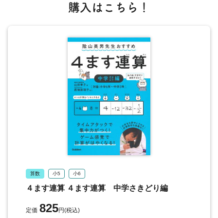
絶対値／正負の数のしくみ p.37
購入はこちら！
●レベル3 ｜ 負の数のさきどり！
差が負の数になる計算① p.38
差が負の数になる計算② p.40
差が負の数になる計算③ p.42
差が負の数になる計算④ p.44
差が負の数になる計算⑤ p.46
差が負の数になる計算⑥ p.48
正負の数のたし算 p.50
正負の数のひき算 p.51
正負のかけ算 p.52
算数
小5
小6
正負のわり算 p.53
４ます連算 ４ます連算 中学さきどり編
●レベル4 ｜ 負の数を使った計算をさきどり！
825
定価
円(税込)
負の数を使った計算① p.54