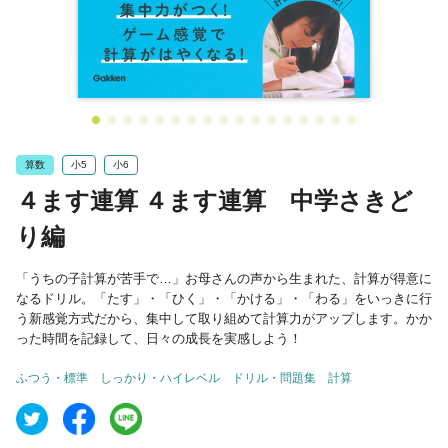
算数
小5
小6
４ます連算 ４ます連算 中学さきど
り編
「うちの子計算が苦手で…」お母さんの声から生まれた、計算が得意に
なるドリル。「たす」・「ひく」・「かける」・「わる」をいっきに行
う新感覚方式だから、集中して取り組めて計算力がアップします。かか
った時間を記録して、日々の成長を実感しよう！
ふつう・標準
しっかり・ハイレベル
ドリル・問題集
計算