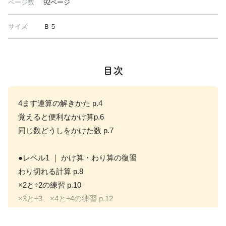
ページ数
92ページ
サイズ
Ｂ５
目次
4ます連算の解きかた p.4
覚えると便利なかけ算p.6
同じ数どうしをかけた数 p.7
●レベル1 ｜ かけ算・わり算の復習
わり切れる計算 p.8
×2と÷2の練習 p.10
×3と÷3、×4と÷4の練習 p.12
×5と÷5、×6と÷6の練習 p.14
×7と÷7の練習 p.16