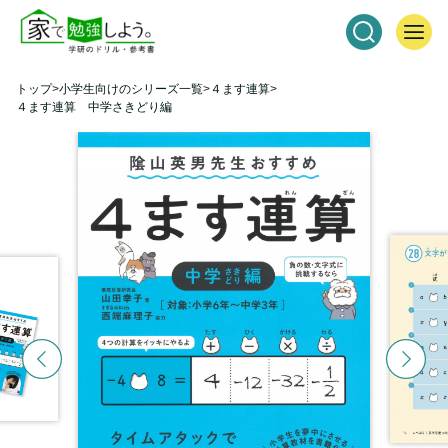
トップ
小学生向けのシリーズ一覧
４ます連算
４ます連算 中学さきどり編