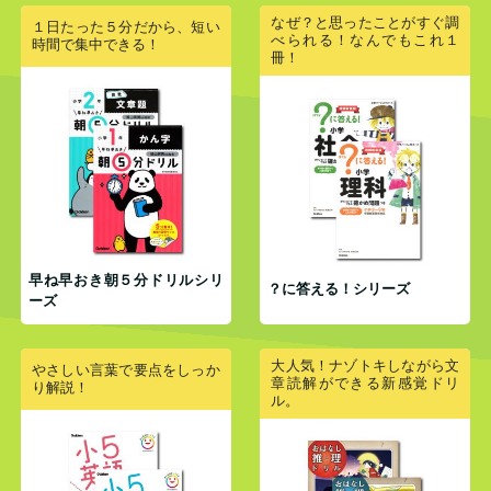
なぜ？と思ったことがすぐ調
１日たった５分だから、短い
べられる！なんでもこれ１
時間で集中できる！
冊！
早ね早おき朝５分ドリルシリ
？に答える！シリーズ
ーズ
大人気！ナゾトキしながら文
やさしい言葉で要点をしっか
章読解ができる新感覚ドリ
り解説！
ル。