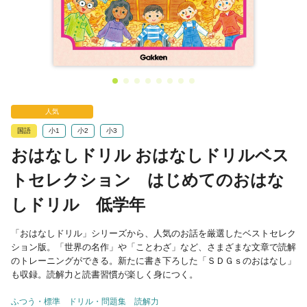
人気
国語
小1
小2
小3
おはなしドリル おはなしドリルベス
トセレクション はじめてのおはな
しドリル 低学年
「おはなしドリル」シリーズから、人気のお話を厳選したベストセレク
ション版。「世界の名作」や「ことわざ」など、さまざまな文章で読解
のトレーニングができる。新たに書き下ろした「ＳＤＧｓのおはなし」
も収録。読解力と読書習慣が楽しく身につく。
ふつう・標準
ドリル・問題集
読解力