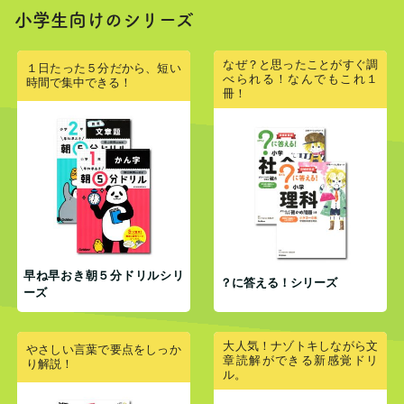
小学生向けのシリーズ
なぜ？と思ったことがすぐ調
１日たった５分だから、短い
べられる！なんでもこれ１
時間で集中できる！
冊！
早ね早おき朝５分ドリルシリ
？に答える！シリーズ
ーズ
大人気！ナゾトキしながら文
やさしい言葉で要点をしっか
章読解ができる新感覚ドリ
り解説！
ル。