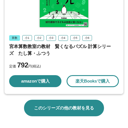
算数
小1
小2
小3
小4
小5
小6
宮本算数教室の教材 賢くなるパズル 計算シリー
ズ たし算・ふつう
792
定価
円(税込)
amazonで購入
楽天Booksで購入
このシリーズの他の教材を見る