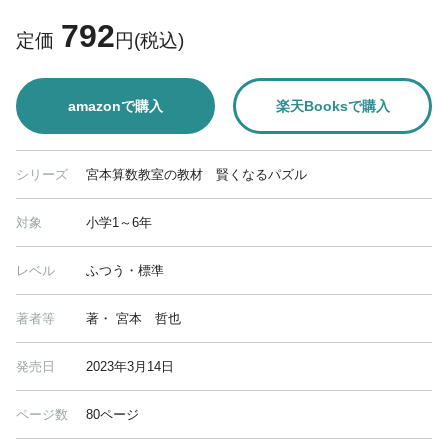
792
定価
円(税込)
amazonで購入
楽天Booksで購入
シリーズ
宮本算数教室の教材 賢くなるパズル
対象
小学1～6年
レベル
ふつう・標準
著者等
著・ 宮本 哲也
発売日
2023年3月14日
ページ数
80ページ