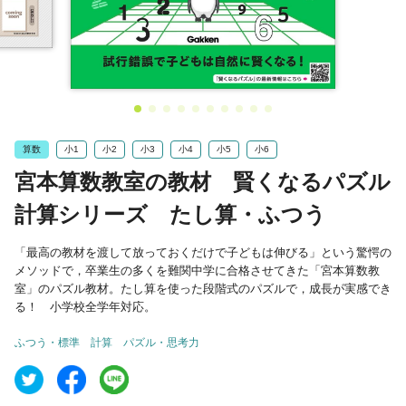
算数
小1
小2
小3
小4
小5
小6
宮本算数教室の教材 賢くなるパズル
計算シリーズ たし算・ふつう
「最高の教材を渡して放っておくだけで子どもは伸びる」という驚愕の
メソッドで，卒業生の多くを難関中学に合格させてきた「宮本算数教
室」のパズル教材。たし算を使った段階式のパズルで，成長が実感でき
る！ 小学校全学年対応。
ふつう・標準
計算
パズル・思考力