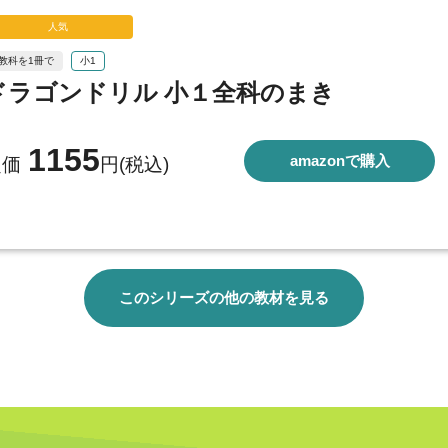
人気
5教科を1冊で
小1
ドラゴンドリル 小１全科のまき
1155
amazonで購入
定価
円(税込)
このシリーズの他の教材を見る