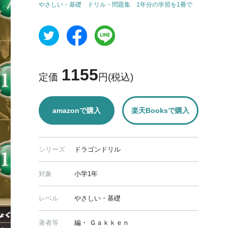
やさしい・基礎
ドリル・問題集
1年分の学習を1冊で
1155
定価
円(税込)
amazonで購入
楽天Booksで購入
シリーズ
ドラゴンドリル
対象
小学1年
レベル
やさしい・基礎
著者等
編・ Ｇａｋｋｅｎ