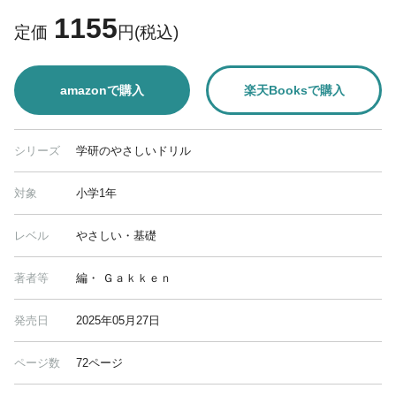
1155
定価
円(税込)
amazonで購入
楽天Booksで購入
シリーズ
学研のやさしいドリル
対象
小学1年
レベル
やさしい・基礎
著者等
編・ Ｇａｋｋｅｎ
発売日
2025年05月27日
ページ数
72ページ