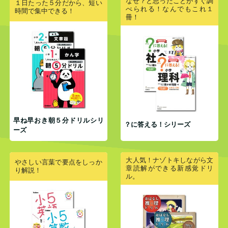
なぜ？と思ったことがすぐ調
１日たった５分だから、短い
べられる！なんでもこれ１
時間で集中できる！
冊！
早ね早おき朝５分ドリルシリ
？に答える！シリーズ
ーズ
大人気！ナゾトキしながら文
やさしい言葉で要点をしっか
章読解ができる新感覚ドリ
り解説！
ル。