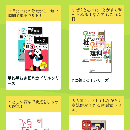
なぜ？と思ったことがすぐ調
１日たった５分だから、短い
べられる！なんでもこれ１
時間で集中できる！
冊！
早ね早おき朝５分ドリルシリ
？に答える！シリーズ
ーズ
大人気！ナゾトキしながら文
やさしい言葉で要点をしっか
章読解ができる新感覚ドリ
り解説！
ル。