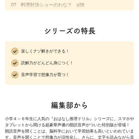
07 料理対決ショーのわな？ p28
08 命のかかった水運び p30
09 青いぼうしの男 p34
シリーズの特長
10 かぎは見えなかった？ p38
11 宝島はどれだ？ p42
12 閉じこめられて p46
楽しくナゾ解きができる！
13 かくれ家をさがせ p50
読解力がどんどん身につく！
14 まほうの手 p54
15 無人島で生き延びろ p58
音声学習で想像力が育つ！
16 コップは知っている p60
解答とアドバイス p64
編集部から
小学４～６年生に人気の『おはなし推理ドリル』シリーズに、スマホや
タブレットから聞ける超豪華声優の朗読音声がついた特別版が登場！
朗読音声を聞くことは、脳科学において学習効果も高いといわれていま
す。音声を聞くことで想像力が活性化し、さらに、文字を読みながら音