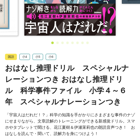
国語
小4
小5
小6
おはなし推理ドリル スペシャルナ
レーションつき おはなし推理ドリ
ル 科学事件ファイル 小学４～６
年 スペシャルナレーションつき
「宇宙人はだれだ！？」科学の知識を手がかりにさまざまな事件のナゾ
にせまりながら、文章読解のトレーニングができる新感覚ドリル。スマ
ホやタブレットで聞ける、花江夏樹＆伊瀬茉莉也の朗読音声つき！ お
はなしを読んで・聞いて、読解力を身につけよう！