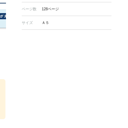
ページ数
128ページ
サイズ
Ａ５