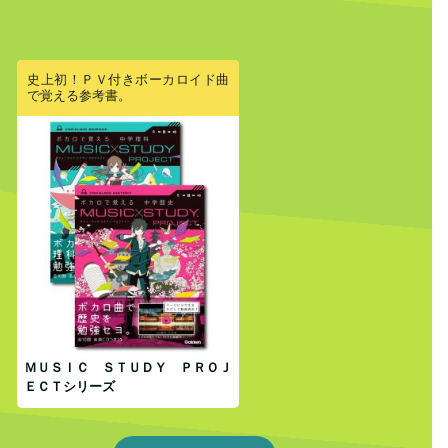
史上初！ＰＶ付きボーカロイド曲
で覚える参考書。
ＭＵＳＩＣ ＳＴＵＤＹ ＰＲＯＪ
ＥＣＴシリーズ