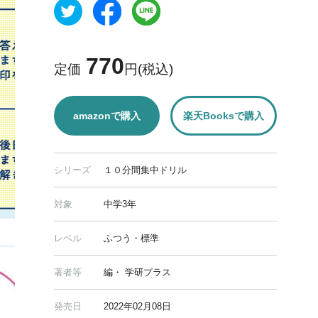
770
定価
円(税込)
amazonで購入
楽天Booksで購入
シリーズ
１０分間集中ドリル
対象
中学3年
レベル
ふつう・標準
著者等
編・ 学研プラス
発売日
2022年02月08日