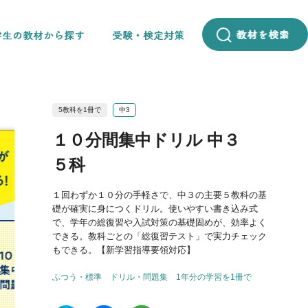
5教科を1冊で
中3
１０分間集中ドリル 中３
５科
１回わずか１０分の手軽さで、中３の主要５教科の基
礎が確実に身につくドリル。使いやすい書き込み式
で、学年の総復習や入試対策の基礎固めが、効率よく
できる。教科ごとの「総復習テスト」で実力チェック
もできる。【新学習指導要領対応】
ふつう・標準
ドリル・問題集
1年分の学習を1冊で