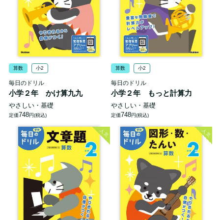
算数
小2
算数
小2
毎日のドリル
毎日のドリル
小学２年 かけ算九九
小学２年 もっと計算力
やさしい・基礎
やさしい・基礎
748
748
定価
円(税込)
定価
円(税込)
人気
人気