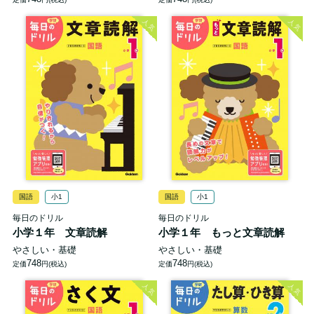
人気
人気
国語
小1
国語
小1
毎日のドリル
毎日のドリル
小学１年 文章読解
小学１年 もっと文章読解
やさしい・基礎
やさしい・基礎
748
748
定価
円(税込)
定価
円(税込)
人気
人気