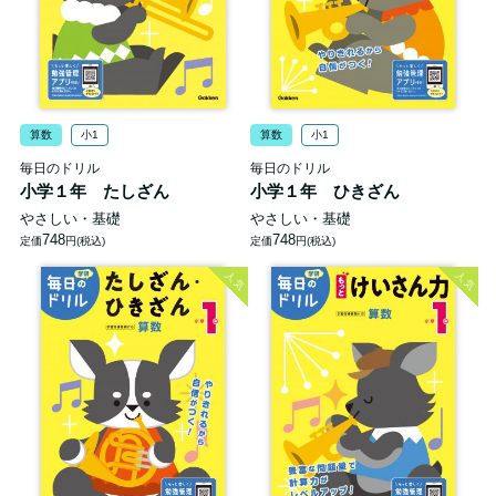
算数
小1
算数
小1
毎日のドリル
毎日のドリル
小学１年 たしざん
小学１年 ひきざん
やさしい・基礎
やさしい・基礎
748
748
定価
円(税込)
定価
円(税込)
人気
人気