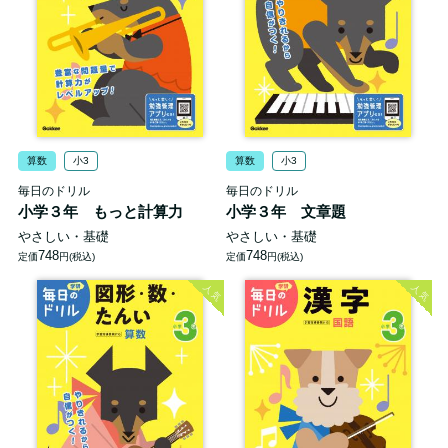
算数
小3
算数
小3
毎日のドリル
毎日のドリル
小学３年 もっと計算力
小学３年 文章題
やさしい・基礎
やさしい・基礎
748
748
定価
円(税込)
定価
円(税込)
人気
人気