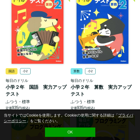
国語
小2
算数
小2
毎日のドリル
毎日のドリル
小学２年 国語 実力アップ
小学２年 算数 実力アップ
テスト
テスト
ふつう・標準
ふつう・標準
935
935
定価
円(税込)
定価
円(税込)
当サイトではCookieを使用します。Cookieの使用に関する詳細は「
プライバ
人気
人気
シーポリシー
」をご覧ください。
OK