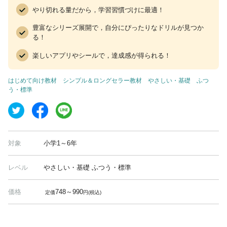
やり切れる量だから，学習習慣づけに最適！
豊富なシリーズ展開で，自分にぴったりなドリルが見つか
る！
楽しいアプリやシールで，達成感が得られる！
はじめて向け教材
シンプル＆ロングセラー教材
やさしい・基礎
ふつ
う・標準
対象
小学1～6年
レベル
やさしい・基礎 ふつう・標準
価格
748～990
定価
円(税込)