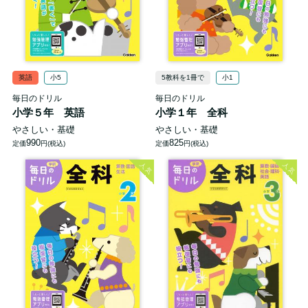
英語
小5
5教科を1冊で
小1
毎日のドリル
毎日のドリル
小学５年 英語
小学１年 全科
やさしい・基礎
やさしい・基礎
990
825
定価
円(税込)
定価
円(税込)
人気
人気