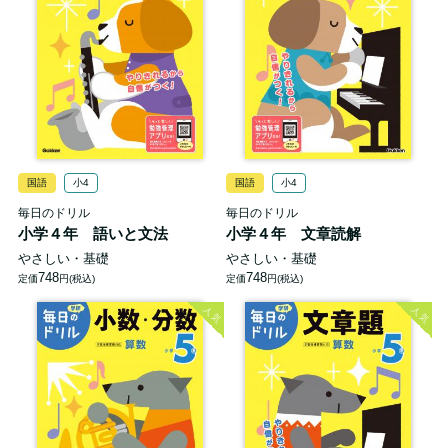
国語
小4
国語
小4
毎日のドリル
毎日のドリル
小学４年 語いと文法
小学４年 文章読解
やさしい・基礎
やさしい・基礎
748
748
定価
円(税込)
定価
円(税込)
人気
人気