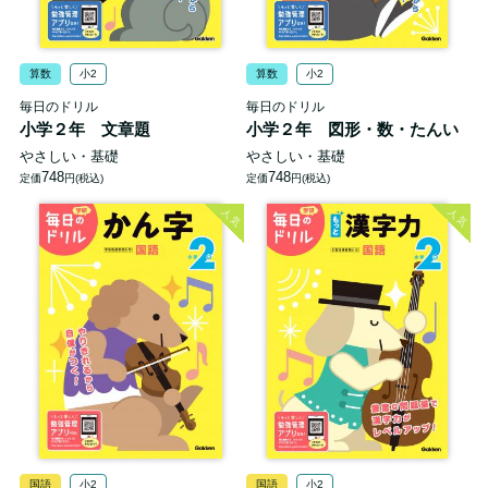
算数
小2
算数
小2
毎日のドリル
毎日のドリル
小学２年 文章題
小学２年 図形・数・たんい
やさしい・基礎
やさしい・基礎
748
748
定価
円(税込)
定価
円(税込)
人気
人気
国語
小2
国語
小2