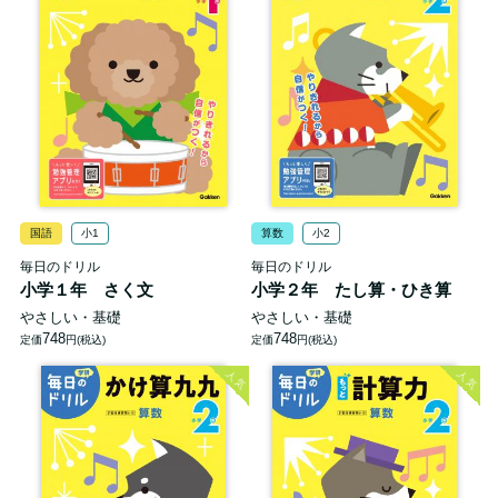
国語
小1
算数
小2
毎日のドリル
毎日のドリル
小学１年 さく文
小学２年 たし算・ひき算
やさしい・基礎
やさしい・基礎
748
748
定価
円(税込)
定価
円(税込)
人気
人気