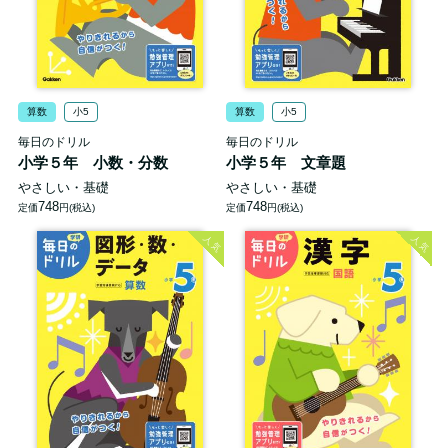
算数
小5
算数
小5
毎日のドリル
毎日のドリル
小学５年 小数・分数
小学５年 文章題
やさしい・基礎
やさしい・基礎
748
748
定価
円(税込)
定価
円(税込)
人気
人気