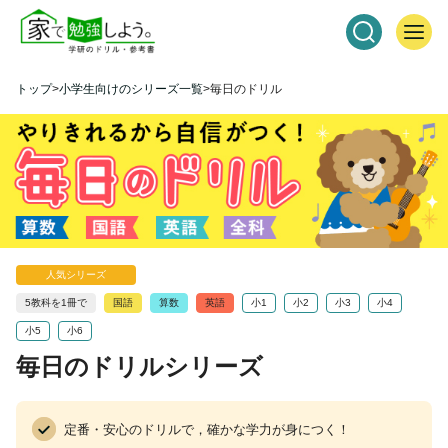
トップ
小学生向けのシリーズ一覧
毎日のドリル
人気シリーズ
5教科を1冊で
国語
算数
英語
小1
小2
小3
小4
小5
小6
毎日のドリルシリーズ
定番・安心のドリルで，確かな学力が身につく！