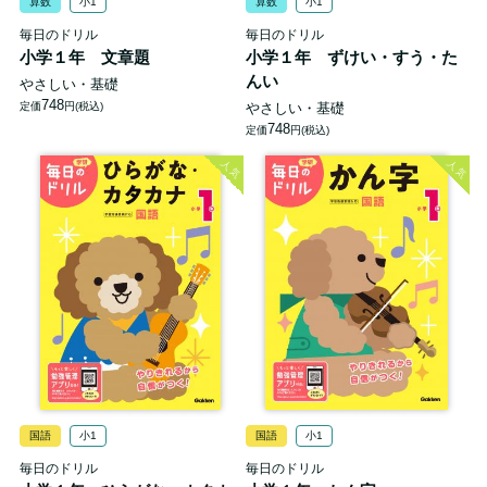
算数
小1
算数
小1
毎日のドリル
毎日のドリル
小学１年 文章題
小学１年 ずけい・すう・た
んい
やさしい・基礎
748
定価
円(税込)
やさしい・基礎
748
定価
円(税込)
人気
人気
国語
小1
国語
小1
毎日のドリル
毎日のドリル