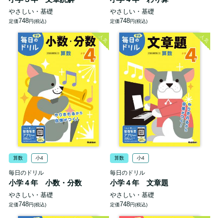
やさしい・基礎
やさしい・基礎
748
748
定価
円(税込)
定価
円(税込)
人気
人気
算数
小4
算数
小4
毎日のドリル
毎日のドリル
小学４年 小数・分数
小学４年 文章題
やさしい・基礎
やさしい・基礎
748
748
定価
円(税込)
定価
円(税込)