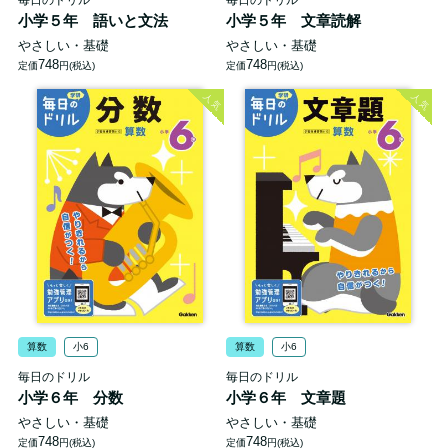
毎日のドリル
毎日のドリル
小学５年 語いと文法
小学５年 文章読解
やさしい・基礎
やさしい・基礎
748
748
定価
円(税込)
定価
円(税込)
人気
人気
算数
小6
算数
小6
毎日のドリル
毎日のドリル
小学６年 分数
小学６年 文章題
やさしい・基礎
やさしい・基礎
748
748
定価
円(税込)
定価
円(税込)