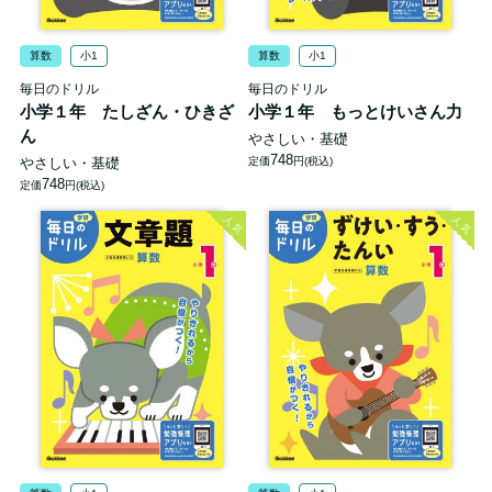
算数
小1
算数
小1
毎日のドリル
毎日のドリル
小学１年 たしざん・ひきざ
小学１年 もっとけいさん力
ん
やさしい・基礎
748
やさしい・基礎
定価
円(税込)
748
定価
円(税込)
人気
人気