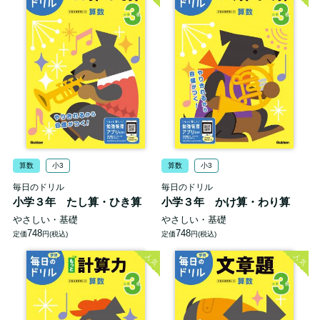
算数
小3
算数
小3
毎日のドリル
毎日のドリル
小学３年 たし算・ひき算
小学３年 かけ算・わり算
やさしい・基礎
やさしい・基礎
748
748
定価
円(税込)
定価
円(税込)
人気
人気