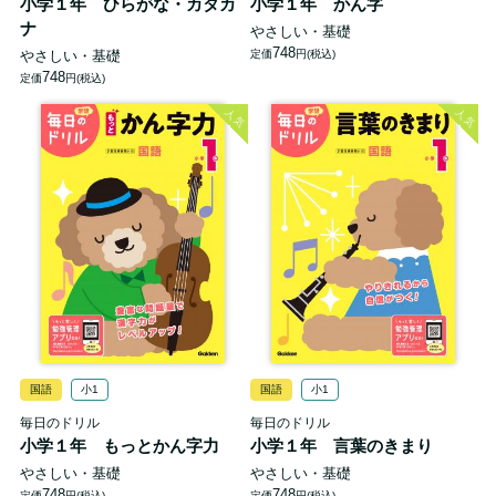
小学１年 ひらがな・カタカ
小学１年 かん字
ナ
やさしい・基礎
748
やさしい・基礎
定価
円(税込)
748
定価
円(税込)
人気
人気
国語
小1
国語
小1
毎日のドリル
毎日のドリル
小学１年 もっとかん字力
小学１年 言葉のきまり
やさしい・基礎
やさしい・基礎
748
748
定価
円(税込)
定価
円(税込)