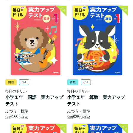
人気
人気
国語
小1
算数
小1
毎日のドリル
毎日のドリル
小学１年 国語 実力アップ
小学１年 算数 実力アップ
テスト
テスト
ふつう・標準
ふつう・標準
935
935
定価
円(税込)
定価
円(税込)
人気
人気