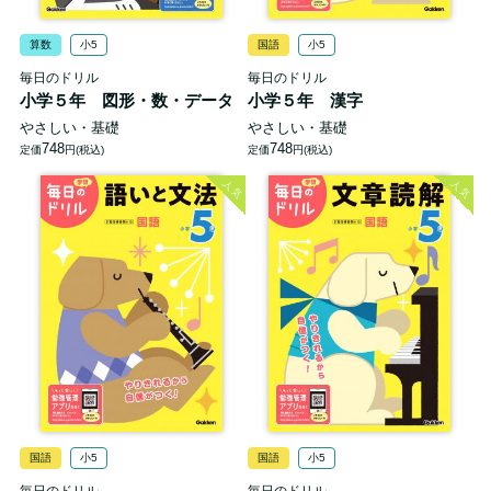
算数
小5
国語
小5
毎日のドリル
毎日のドリル
小学５年 図形・数・データ
小学５年 漢字
やさしい・基礎
やさしい・基礎
748
748
定価
円(税込)
定価
円(税込)
人気
人気
国語
小5
国語
小5