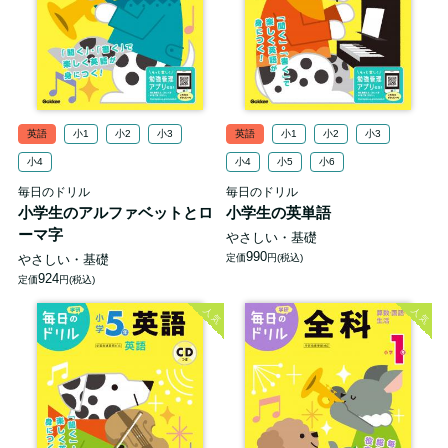
英語
小1
小2
小3
英語
小1
小2
小3
小4
小4
小5
小6
毎日のドリル
毎日のドリル
小学生のアルファベットとロ
小学生の英単語
ーマ字
やさしい・基礎
990
やさしい・基礎
定価
円(税込)
924
定価
円(税込)
人気
人気