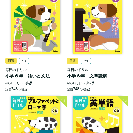
国語
小6
国語
小6
毎日のドリル
毎日のドリル
小学６年 語いと文法
小学６年 文章読解
やさしい・基礎
やさしい・基礎
748
748
定価
円(税込)
定価
円(税込)
人気
人気