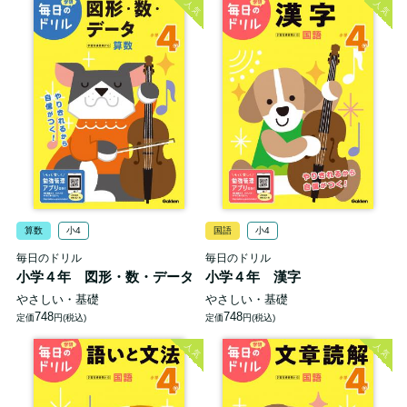
人気
人気
算数
小4
国語
小4
毎日のドリル
毎日のドリル
小学４年 図形・数・データ
小学４年 漢字
やさしい・基礎
やさしい・基礎
748
748
定価
円(税込)
定価
円(税込)
人気
人気