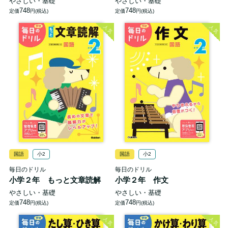
やさしい・基礎
やさしい・基礎
748
748
定価
円(税込)
定価
円(税込)
人気
人気
国語
小2
国語
小2
毎日のドリル
毎日のドリル
小学２年 もっと文章読解
小学２年 作文
やさしい・基礎
やさしい・基礎
748
748
定価
円(税込)
定価
円(税込)
人気
人気