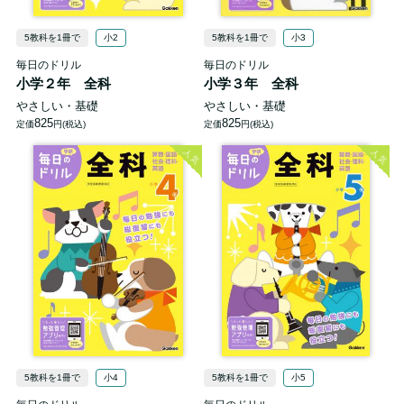
5教科を1冊で
小2
5教科を1冊で
小3
毎日のドリル
毎日のドリル
小学２年 全科
小学３年 全科
やさしい・基礎
やさしい・基礎
825
825
定価
円(税込)
定価
円(税込)
人気
人気
5教科を1冊で
小4
5教科を1冊で
小5