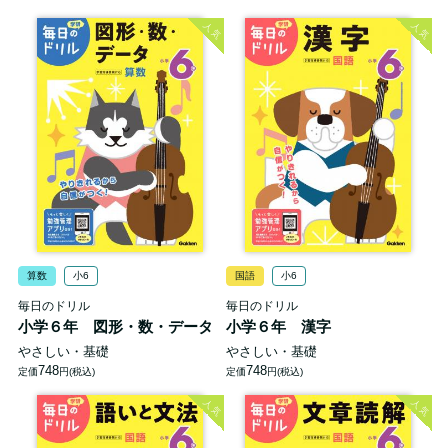
人気
人気
算数
小6
国語
小6
毎日のドリル
毎日のドリル
小学６年 図形・数・データ
小学６年 漢字
やさしい・基礎
やさしい・基礎
748
748
定価
円(税込)
定価
円(税込)
人気
人気