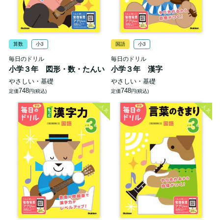
算数
小3
国語
小3
毎日のドリル
毎日のドリル
小学３年 図形・数・たんい
小学３年 漢字
やさしい・基礎
やさしい・基礎
748
748
定価
円(税込)
定価
円(税込)
人気
人気