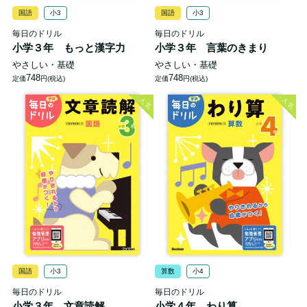
国語
小3
国語
小3
毎日のドリル
毎日のドリル
小学３年 もっと漢字力
小学３年 言葉のきまり
やさしい・基礎
やさしい・基礎
748
748
定価
円(税込)
定価
円(税込)
人気
人気
国語
小3
算数
小4
毎日のドリル
毎日のドリル
小学３年 文章読解
小学４年 わり算