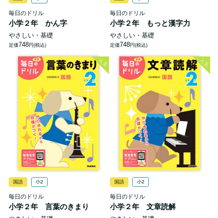
毎日のドリル
毎日のドリル
小学２年 かん字
小学２年 もっと漢字力
やさしい・基礎
やさしい・基礎
748
748
定価
円(税込)
定価
円(税込)
人気
人気
国語
小2
国語
小2
毎日のドリル
毎日のドリル
小学２年 言葉のきまり
小学２年 文章読解