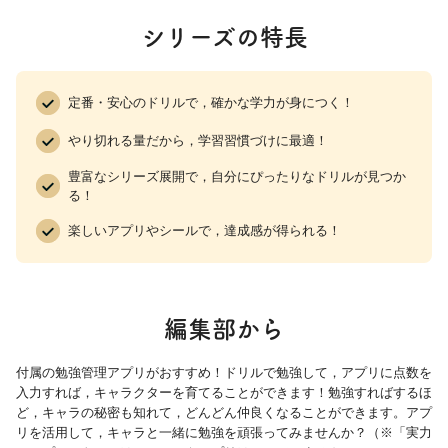
どんな りょうりに する?
シリーズの特長
なにを するか きめよう
なにを 見るか きめよう
チャレンジ なにが できる?
定番・安心のドリルで，確かな学力が身につく！
●じょうけん
やり切れる量だから，学習習慣づけに最適！
どの おべんとうを かう?
すいりを しよう
豊富なシリーズ展開で，自分にぴったりなドリルが見つか
どれなら 気に入る?
る！
けいかくを 立てよう
楽しいアプリやシールで，達成感が得られる！
正しく つくろう
●じゅんじょ
どの じゅんに のせた? 1
編集部から
どの じゅんに のせた? 2
しりとりの じゅんじょ
付属の勉強管理アプリがおすすめ！ドリルで勉強して，アプリに点数を
みちを すすもう
入力すれば，キャラクターを育てることができます！勉強すればするほ
すすみかたを かこう
ど，キャラの秘密も知れて，どんどん仲良くなることができます。アプ
リを活用して，キャラと一緒に勉強を頑張ってみませんか？（※「実力
チャレンジ じゅんに たどって