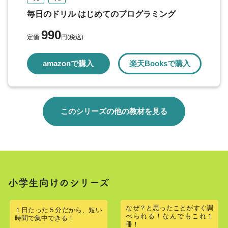
こたえと アドバイス
毎日のドリル はじめてのプログラミング
990
定価
円(税込)
amazonで購入
楽天Booksで購入
このシリーズの他の教材を見る
小学生向けのシリーズ
なぜ？と思ったことがすぐ調
１日たった５分だから、短い
べられる！なんでもこれ１
時間で集中できる！
冊！