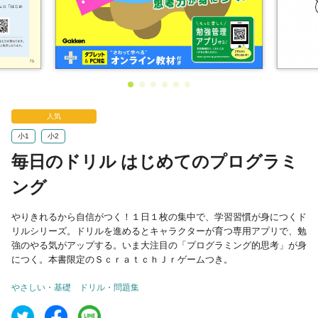
人気
小1
小2
毎日のドリル はじめてのプログラミ
ング
やりきれるから自信がつく！１日１枚の集中で、学習習慣が身につくド
リルシリーズ。ドリルを進めるとキャラクターが育つ専用アプリで、勉
強のやる気がアップする。いま大注目の「プログラミング的思考」が身
につく。本書限定のＳｃｒａｔｃｈＪｒゲームつき。
やさしい・基礎
ドリル・問題集