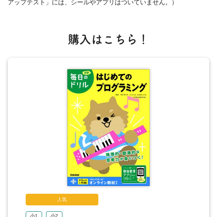
アップテスト」には、シールやアプリはついていません。）
●くりかえし
どんな ならびかた?
どんな くりかえし? 1
購入はこちら！
どんな くりかえし? 2
くりかえしを よみとろう
ルールを すいりしよう
●ばあいわけ
すすみかたの きまり
天気ごとの きまり
かいものの きまり
じどうはんばいきの きまり
はなしあいの きまり
チャレンジ はかせの はつめい
まとめテスト1
まとめテスト2
人気
スクラッチジュニアを やって みよう!
小1
小2