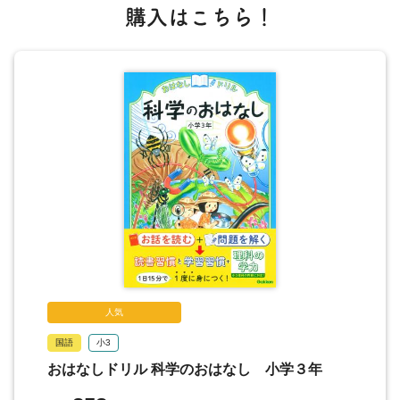
26 じ石はどんなものにくっつくの？
購入はこちら！
27 地球もじ石になっているって本当？
28 電気が流れる物と流れない物があるのはなぜ？
29 なぜ豆電球はつくの？
答えとアドバイス
人気
国語
小3
おはなしドリル 科学のおはなし 小学３年