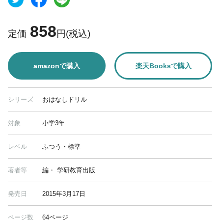
858
定価
円(税込)
amazonで購入
楽天Booksで購入
シリーズ
おはなしドリル
対象
小学3年
レベル
ふつう・標準
著者等
編・ 学研教育出版
発売日
2015年3月17日
ページ数
64ページ