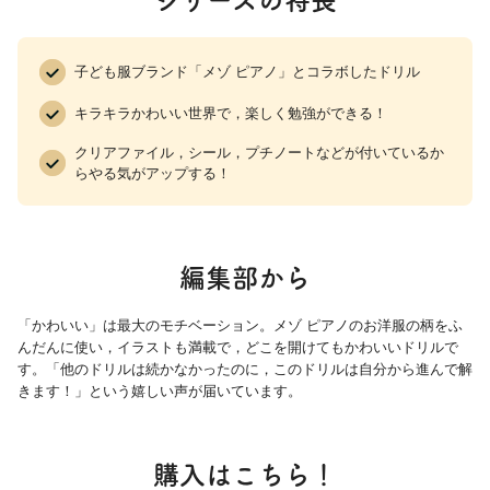
１１ アルファベット 小文字k~o
１２ アルファベット 小文字p~t
子ども服ブランド「メゾ ピアノ」とコラボしたドリル
１３ アルファベット 小文字u~z
キラキラかわいい世界で，楽しく勉強ができる！
１４ アルファベット 小文字a~m
１５ アルファベット 小文字n~z
クリアファイル，シール，プチノートなどが付いているか
１６ まとめ② 小文字a〜z
らやる気がアップする！
１７ アルファベット 大文字・小文字Aa~Ii
１８ アルファベット 大文字・小文字Jj~Rr
１９ アルファベット 大文字・小文字Ss~Zz
編集部から
２０ アルファベット 形のちがう大文字と小文字
２１ まとめ③ アルファベット
「かわいい」は最大のモチベーション。メゾ ピアノのお洋服の柄をふ
んだんに使い，イラストも満載で，どこを開けてもかわいいドリルで
ローマ字１
す。「他のドリルは続かなかったのに，このドリルは自分から進んで解
２２ ローマ字 きゃ〜きょ/しゃ〜しょ
きます！」という嬉しい声が届いています。
２３ ローマ字 さ〜そ/た〜と
２４ ローマ字 な〜の/は〜ほ
２５ ローマ字 ま〜も/や〜ゆ
購入はこちら！