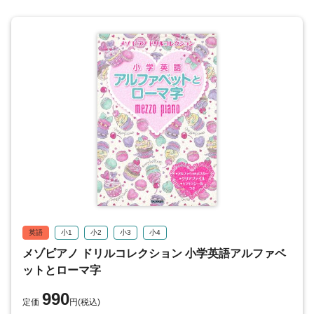
２６ ローマ字 ら〜ろ/わ・を・ん
２７ まとめ④ あ行〜ん
２８ ローマ字 が〜ご/ざ〜ぞ
２９ ローマ字 だ〜ど/ば〜ぼ
３０ ローマ字 ぱ〜ぽ
３１ ローマ字 つまる音
３２ ローマ字 のばす音/大文字
３３ まとめ⑤ が行〜ぱ行・つまる音など
ローマ字２
３４ ローマ字 きゃ〜きょ/しゃ〜しょ
３５ ローマ字 ちゃ〜ちょ/にゃ〜にょ
３６ ローマ字 ひゃ〜ひょ/みゃ〜みょ
３７ ローマ字 りゃ〜りょ/ぎゃ〜ぎょ
英語
小1
小2
小3
小4
３８ ローマ字 じゃ〜じょ/ぢゃ〜ぢょ
メゾピアノ ドリルコレクション 小学英語アルファベ
ットとローマ字
３９ ローマ字 びゃ〜びょ/ぴゃ〜ぴょ
４０ まとめ⑥ きゃ〜ぴょ
990
定価
円(税込)
答え