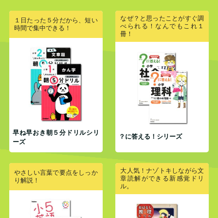
なぜ？と思ったことがすぐ調
１日たった５分だから、短い
べられる！なんでもこれ１
時間で集中できる！
冊！
早ね早おき朝５分ドリルシリ
？に答える！シリーズ
ーズ
大人気！ナゾトキしながら文
やさしい言葉で要点をしっか
章読解ができる新感覚ドリ
り解説！
ル。