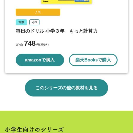
人気
算数
小3
毎日のドリル 小学３年 もっと計算力
748
定価
円(税込)
amazonで購入
楽天Booksで購入
このシリーズの他の教材を見る
小学生向けのシリーズ