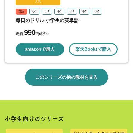
人気
英語
小1
小2
小3
小4
小5
小6
毎日のドリル 小学生の英単語
990
定価
円(税込)
amazonで購入
楽天Booksで購入
このシリーズの他の教材を見る
小学生向けのシリーズ