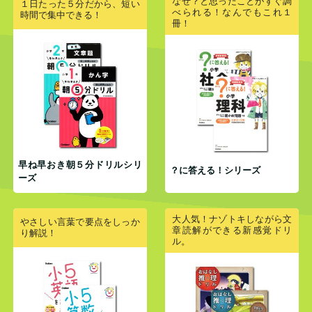
なぜ？と思ったことがすぐ調
１日たった５分だから、短い
べられる！なんでもこれ１
時間で集中できる！
冊！
早ね早おき朝５分ドリルシリ
？に答える！シリーズ
ーズ
大人気！ナゾトキしながら文
やさしい言葉で要点をしっか
章読解ができる新感覚ドリ
り解説！
ル。