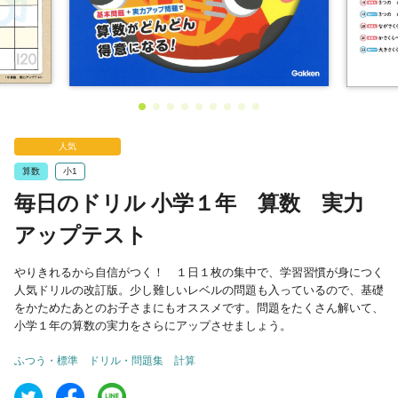
人気
算数
小1
毎日のドリル 小学１年 算数 実力
アップテスト
やりきれるから自信がつく！ １日１枚の集中で、学習習慣が身につく
人気ドリルの改訂版。少し難しいレベルの問題も入っているので、基礎
をかためたあとのお子さまにもオススメです。問題をたくさん解いて、
小学１年の算数の実力をさらにアップさせましょう。
ふつう・標準
ドリル・問題集
計算