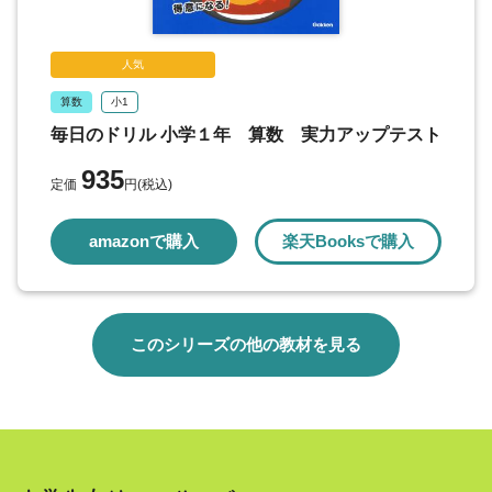
人気
算数
小1
毎日のドリル 小学１年 算数 実力アップテスト
935
定価
円(税込)
amazonで購入
楽天Booksで購入
このシリーズの他の教材を見る