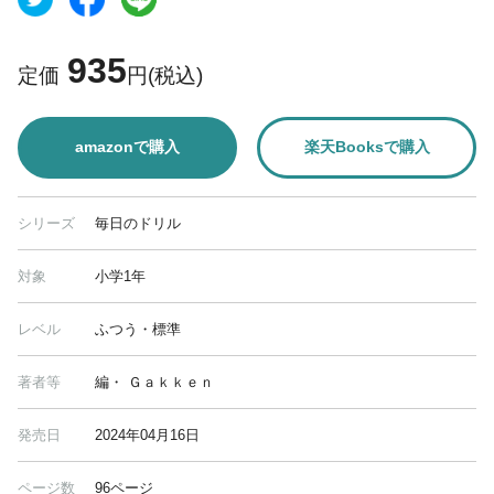
935
定価
円(税込)
amazonで購入
楽天Booksで購入
シリーズ
毎日のドリル
対象
小学1年
レベル
ふつう・標準
著者等
編・ Ｇａｋｋｅｎ
発売日
2024年04月16日
ページ数
96ページ