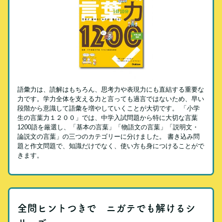
語彙力は、読解はもちろん、思考力や表現力にも直結する重要な
力です。学力全体を支える力と言っても過言ではないため、早い
段階から意識して語彙を増やしていくことが大切です。 「小学
生の言葉力１２００」では、中学入試問題から特に大切な言葉
1200語を厳選し、「基本の言葉」「物語文の言葉」「説明文・
論説文の言葉」の三つのカテゴリーに分けました。 書き込み問
題と作文問題で、知識だけでなく、使い方も身につけることがで
きます。
全問ヒントつきで ニガテでも解けるシ