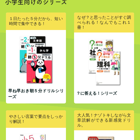
小学生向けのシリーズ
なぜ？と思ったことがすぐ調
１日たった５分だから、短い
べられる！なんでもこれ１
時間で集中できる！
冊！
早ね早おき朝５分ドリルシリ
？に答える！シリーズ
ーズ
大人気！ナゾトキしながら文
やさしい言葉で要点をしっか
章読解ができる新感覚ドリ
り解説！
ル。