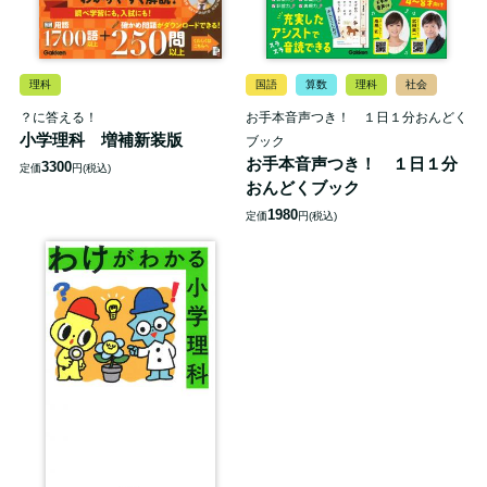
理科
国語
算数
理科
社会
？に答える！
お手本音声つき！ １日１分おんどく
小学理科 増補新装版
ブック
お手本音声つき！ １日１分
3300
定価
円(税込)
おんどくブック
1980
定価
円(税込)