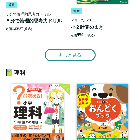
算数
算数
５分で論理的思考力ドリル
５分で論理的思考力ドリル
ドラゴンドリル
小２計算のまき
1320
定価
円(税込)
990
定価
円(税込)
もっと見る
理科
人気