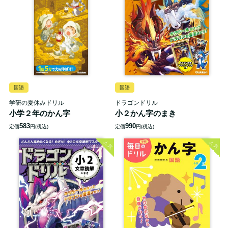
国語
国語
学研の夏休みドリル
ドラゴンドリル
小学２年のかん字
小２かん字のまき
583
990
定価
円(税込)
定価
円(税込)
人気
人気