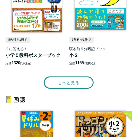
5教科を1冊で
5教科を1冊で
？に答える！
寝る前５分暗記ブック
小学５教科ポスターブック
小２
1320
1155
定価
円(税込)
定価
円(税込)
もっと見る
国語
人気