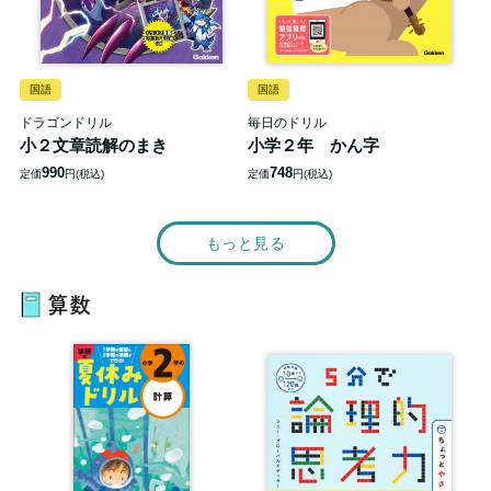
国語
国語
ドラゴンドリル
毎日のドリル
小２文章読解のまき
小学２年 かん字
990
748
定価
円(税込)
定価
円(税込)
もっと見る
算数