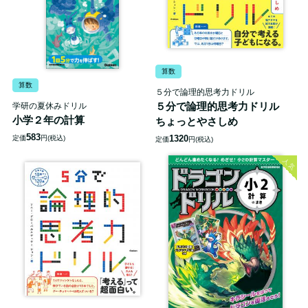
算数
算数
５分で論理的思考力ドリル
５分で論理的思考力ドリル
学研の夏休みドリル
小学２年の計算
ちょっとやさしめ
583
1320
定価
円(税込)
定価
円(税込)
人気