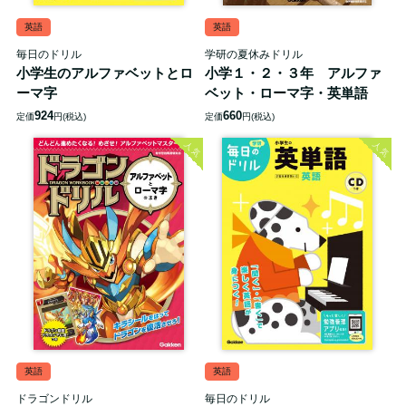
英語
英語
毎日のドリル
学研の夏休みドリル
小学生のアルファベットとロ
小学１・２・３年 アルファ
ーマ字
ベット・ローマ字・英単語
924
660
定価
円(税込)
定価
円(税込)
人気
人気
英語
英語
ドラゴンドリル
毎日のドリル