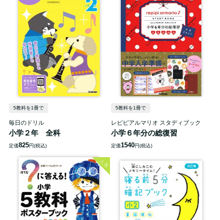
5教科を1冊で
5教科を1冊で
毎日のドリル
レピピアルマリオ スタディブック
小学２年 全科
小学６年分の総復習
825
1540
定価
円(税込)
定価
円(税込)
人気