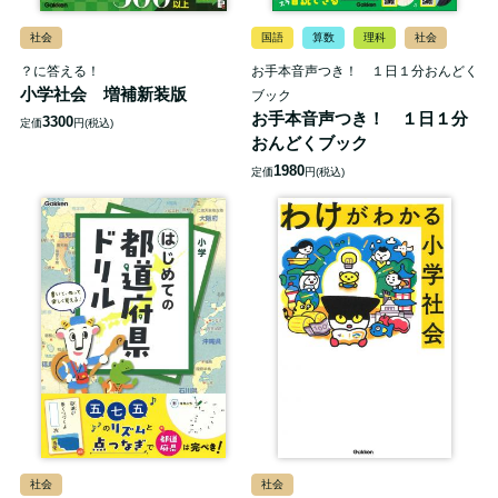
社会
国語
算数
理科
社会
？に答える！
お手本音声つき！ １日１分おんどく
小学社会 増補新装版
ブック
お手本音声つき！ １日１分
3300
定価
円(税込)
おんどくブック
1980
定価
円(税込)
社会
社会